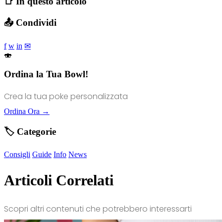
📑 In questo articolo
📤 Condividi
f
w
in
✉
🍣
Ordina la Tua Bowl!
Crea la tua poke personalizzata
Ordina Ora →
🏷️ Categorie
Consigli
Guide
Info
News
Articoli Correlati
Scopri altri contenuti che potrebbero interessarti