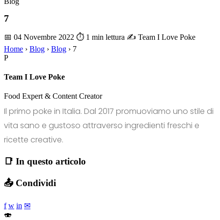
Blog
7
📅 04 Novembre 2022
⏱ 1 min lettura
✍️ Team I Love Poke
Home
›
Blog
›
Blog
›
7
P
Team I Love Poke
Food Expert & Content Creator
Il primo poke in Italia. Dal 2017 promuoviamo uno stile di
vita sano e gustoso attraverso ingredienti freschi e
ricette creative.
📑 In questo articolo
📤 Condividi
f
w
in
✉
🍣