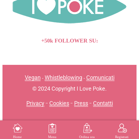
+50k FOLLOWER SU:
Vegan
Whistleblowing
Comunicati
-
-
© 2024 Copyright I Love Poke.
Privacy
-
Cookies
-
Press
-
Contatti
MENU
REGISTRATI
Home
Menu
Ordina ora
Registrati