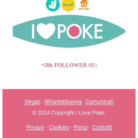
+50k FOLLOWER SU:
Vegan
Whistleblowing
Comunicati
-
-
© 2024 Copyright I Love Poke.
Privacy
-
Cookies
-
Press
-
Contatti