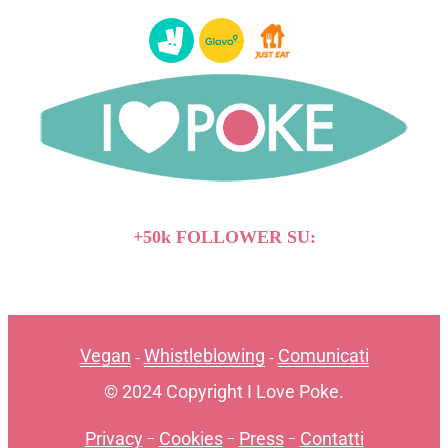
+50k FOLLOWER SU:
Vegan
Whistleblowing
Comunicati
-
-
© 2024 Copyright I Love Poke.
Privacy
-
Cookies
-
Press
-
Contatti