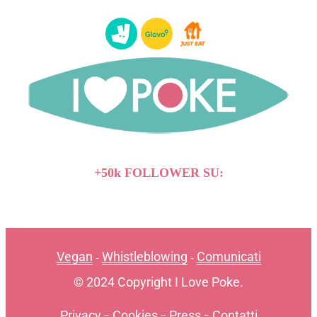
+50k FOLLOWER SU:
Vegan
Whistleblowing
Comunicati
-
-
© 2024 Copyright I Love Poke.
Privacy
-
Cookies
-
Press
-
Contatti