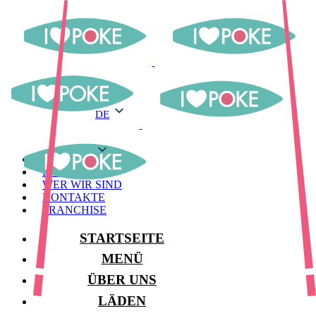
DE
DE
MENÜ
LAGER
WER WIR SIND
KONTAKTE
FRANCHISE
STARTSEITE
MENÜ
ÜBER UNS
LÄDEN