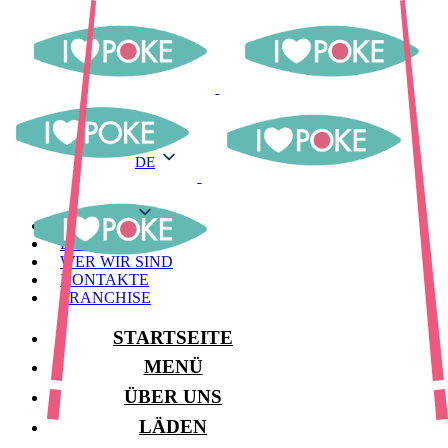
DE
DE
MENÜ
LAGER
WER WIR SIND
KONTAKTE
FRANCHISE
STARTSEITE
MENÜ
ÜBER UNS
LÄDEN