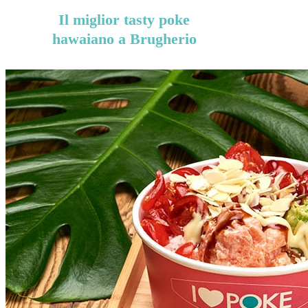
Il miglior tasty poke
hawaiano a Brugherio