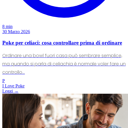
8 min
30 Marzo 2026
Poke per celiaci: cosa controllare prima di ordinare
Ordinare una bowl fuori casa può sembrare semplice,
ma quando si parla di celiachia è normale voler fare un
controllo...
P
I Love Poke
Leggi →