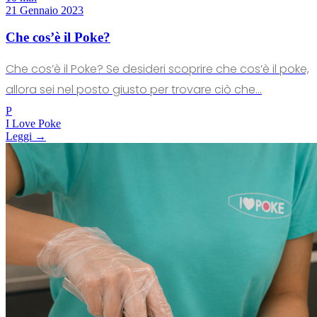
21 Gennaio 2023
Che cos’è il Poke?
Che cos’è il Poke? Se desideri scoprire che cos’è il poke,
allora sei nel posto giusto per trovare ciò che...
P
I Love Poke
Leggi →