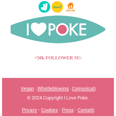
+50k FOLLOWER SU:
Vegan
Whistleblowing
Comunicati
-
-
© 2024 Copyright I Love Poke.
Privacy
-
Cookies
-
Press
-
Contatti