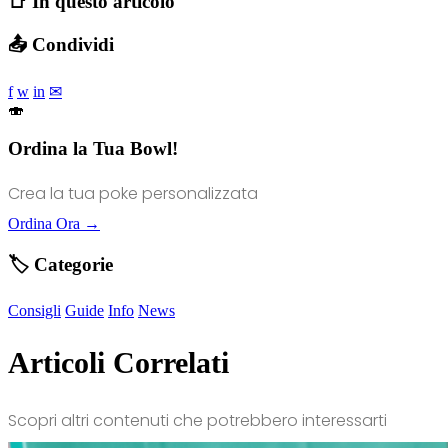
📑 In questo articolo
📤 Condividi
f
w
in
✉
🍣
Ordina la Tua Bowl!
Crea la tua poke personalizzata
Ordina Ora →
🏷️ Categorie
Consigli
Guide
Info
News
Articoli Correlati
Scopri altri contenuti che potrebbero interessarti