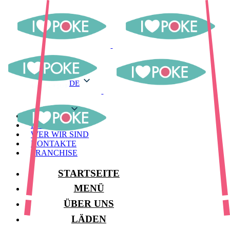
DE
DE
MENÜ
LAGER
WER WIR SIND
KONTAKTE
FRANCHISE
STARTSEITE
MENÜ
ÜBER UNS
LÄDEN